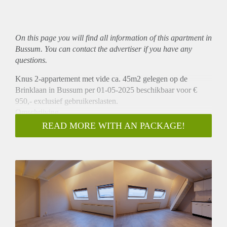
On this page you will find all information of this
apartment
in
Bussum. You can contact the advertiser if you have any
questions.
Knus 2-appartement met vide ca. 45m2 gelegen op de
Brinklaan in Bussum per 01-05-2025 beschikbaar voor €
950,- exclusief gebruikerslasten.
Omschrijving
Dit knusse appartement is gelegen op de bovenste (3e)
READ MORE WITH AN PACKAGE!
verdieping van het pand. U komt het appartement binnen in
de woonkamer met open keuken, die is v.v. diverse
inbouwapparatuur. Er is een separate slaapkamer met
wasmachine aansluiting alsmede een vidé waar u kunt
slapen. De badkamer is v.v. een douche, wastafel en toilet.
Kortom een ideaal appartement voor 1 persoon.
Locatie
Op een centrale locatie van Bussum. Het appartement heeft
een gunstige ligging met in de directe omgeving winkels,