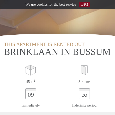
OK!
We use
cookies
for the best service
THIS APARTMENT IS RENTED OUT
BRINKLAAN IN BUSSUM
2
45 m
3 rooms
∞
09
Immediately
Indefinite period