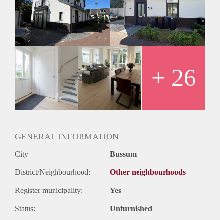
bedrijvigheid, gezelligheid, het royale winkelaanbod en de
vele faciliteiten bieden alle voorwaarden om comfortabel te
wonen.
Bussum kenmerkt zich door de unieke combinatie van
wonen nabij een stad (Amsterdam 20 min, Utrecht 25
minuten met de trein).
Alle voorzieningen van het dorp vindt u dus op loopafstand
+ 26
van uw woning. Kortom, een geweldige plek om te wonen!
GENERAL INFORMATION
City
Bussum
District/Neighbourhood:
Other neighbourhoods
Register municipality:
Yes
Status:
Unfurnished