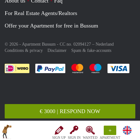
About us
Contact
Faq
For Real Estate Agents/Realtors
Offer your Apartment for free in Bussum
© 2026 - Apartment Bussum - CC no. 02094127 –
Nederland
Conditions & privacy
Disclaimer
Spam & fake-accounts
Pay easily with :payment method
Pay easily with :payment meth
Pay easily with :pay
Pay e
€ 3000 | RESPOND NOW
+
SIGN UP
SIGN IN
WANTED
APARTMENT