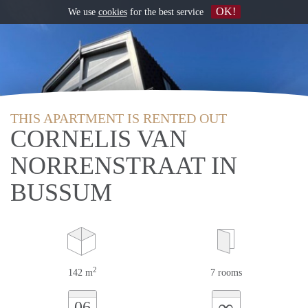
OK!
We use
cookies
for the best service
THIS APARTMENT IS RENTED OUT
CORNELIS VAN
NORRENSTRAAT IN
BUSSUM
2
142 m
7 rooms
∞
06