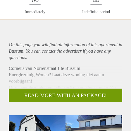
Immediately
Indefinite period
On this page you will find all information of this
apartment
in
Bussum. You can contact the advertiser if you have any
questions.
Cornelis van Norrenstraat 1 te Bussum
Energiezuinig Wonen? Laat deze woning niet aan u
voorbijgaan!
Deze energiezuinige volledige geïsoleerde twee onder één
kap nieuwbouwwoning (bouwjaar 2021) is gesitueerd op een
READ MORE WITH AN PACKAGE!
bijzonder mooie plek in het centrum van Bussum. Deze
woonlocatie ligt in de bekende wijk ‘Het Spiegel’ gelegen
aan de Iepenlaan.
Het dorpshart van Bussum is veelzijdig en compleet. De
historie, de centrale ligging en optimale bereikbaarheid, de