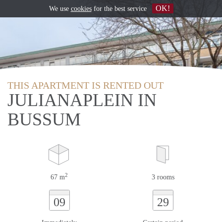
OK!
We use
cookies
for the best service
THIS APARTMENT IS RENTED OUT
JULIANAPLEIN IN
BUSSUM
2
67 m
3 rooms
09
29