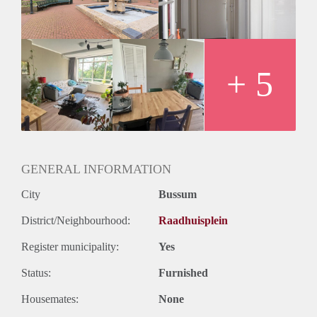
september/ we can only schedule viewings for September
7th.
*English text below
Op een uitstekende locatie, dichtbij het station
Naarden/Bussum en boven het winkelcentrum van Bussum,
+ 5
dus alle voorziening op loopafstand, ligt dit zeer prachtige 3
kamer appartement met balkon.
GENERAL INFORMATION
City
Bussum
District/Neighbourhood:
Raadhuisplein
Register municipality:
Yes
Status:
Furnished
Housemates:
None