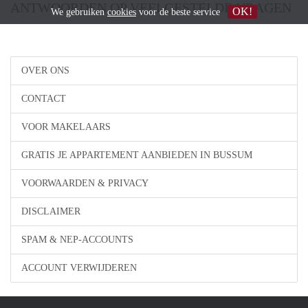
ANTWOORDEN OP VEELGESTELDE VRAGEN
OK!
We gebruiken
cookies
voor de beste service
OVER ONS
CONTACT
VOOR MAKELAARS
GRATIS JE APPARTEMENT AANBIEDEN IN BUSSUM
VOORWAARDEN & PRIVACY
DISCLAIMER
SPAM & NEP-ACCOUNTS
ACCOUNT VERWIJDEREN