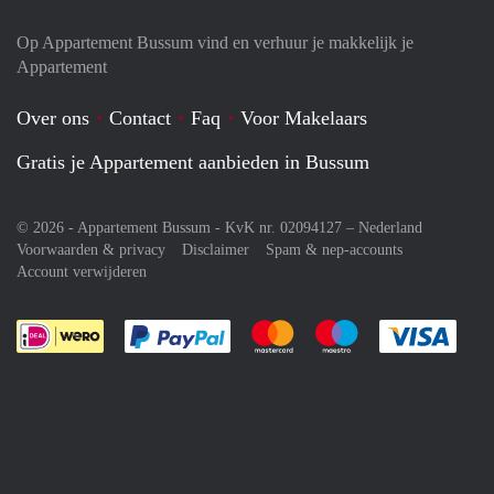
Op Appartement Bussum vind en verhuur je makkelijk je
Appartement
Over ons
Contact
Faq
Voor Makelaars
Gratis je Appartement aanbieden in Bussum
© 2026 - Appartement Bussum - KvK nr. 02094127 –
Nederland
Voorwaarden & privacy
Disclaimer
Spam & nep-accounts
Account verwijderen
Je rekent gemakkelijk af met Paypal
Je rekent gemakkelijk af met M
Je rekent gemakkelij
Je re