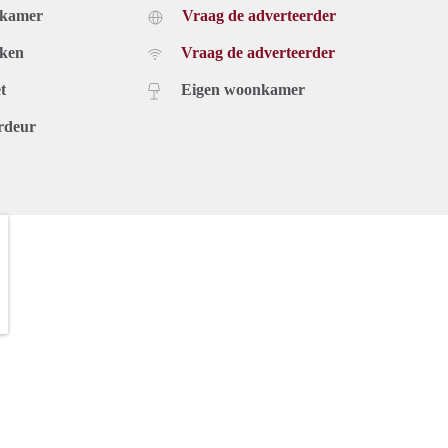
dkamer
Vraag de adverteerder
uken
Vraag de adverteerder
t
Eigen woonkamer
rdeur