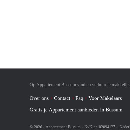
Op Appartement Bussum vind en verhuur je makkelijk
Over ons
Contact
Faq
Voor Makelaars
Gratis je Appartement aanbieden in Bussum
© 2026 - Appartement Bussum - KvK nr. 02094127 –
Neder