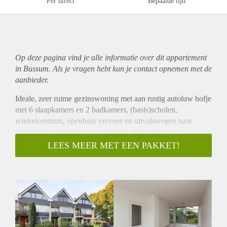
Per direct
Bepaalde tijd
Op deze pagina vind je alle informatie over dit
appartement
in Bussum. Als je vragen hebt kun je contact opnemen met de
aanbieder.
Ideale, zeer ruime gezinswoning met aan rustig autoluw hofje
met 6 slaapkamers en 2 badkamers, (basis)scholen,
winkelcentrum, openbaar vervoer en uitvalswegen naar
Amsterdam, Utrecht en Amersfoort. Het centrum van
Bussum met alle voorzieningen zoals het trein-/busstation, de
LEES MEER MET EEN PAKKET!
gezellige markt, winkels, restaurants en
uitgaansgelegenheden is op 10 minuten fietsafstand
bereikbaar.
Indeling:
Begane grond: entree, hal, meterkast, toilet met fontein, ruime
uitgebouwde woon/eetkamer met schuifpui naar de tuin,
open keuken voorzien van inbouwapparatuur waaronder een