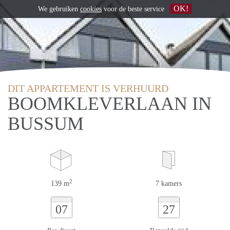
OK!
We gebruiken
cookies
voor de beste service
DIT APPARTEMENT IS VERHUURD
BOOMKLEVERLAAN IN
BUSSUM
2
139 m
7 kamers
07
27