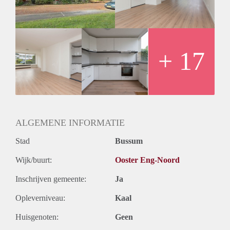
vaatwasser, 5 pits gaskookplaat, koelkast en combi-oven,
ruime achtertuin op het Oosten met vrijstaande stenen
berging voorzien van elektra;
1e verdieping: overloop, ruime slaapkamer aan de voorzijde
met toegang tot balkon, slaapkamer met toegang tot hetzelfde
+ 17
balkon, 3e en 4e grote slaapkamer aan de achterzijde,
badkamer met douche en 2e toilet, wastafelmeubel en
designradiator;
2e verdieping: overloop, grote 5e en 6e slaapkamer met veel
lichtinval, 2e badkamer met wastafel, bad en douche,3e toilet
en aansluitingen voor wasmachine/droger.
ALGEMENE INFORMATIE
Stad
Bussum
Wijk/buurt:
Ooster Eng-Noord
Inschrijven gemeente:
Ja
Opleverniveau:
Kaal
Huisgenoten:
Geen