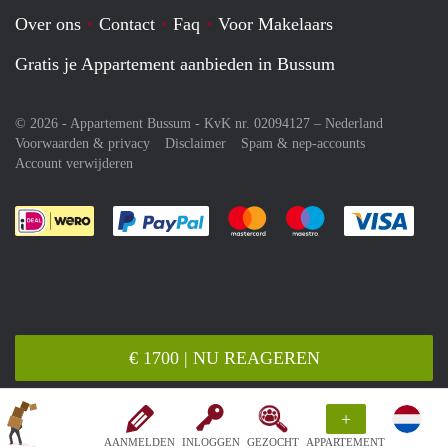
Over ons
Contact
Faq
Voor Makelaars
Gratis je Appartement aanbieden in Bussum
© 2026 - Appartement Bussum - KvK nr. 02094127 –
Nederland
Voorwaarden & privacy
Disclaimer
Spam & nep-accounts
Account verwijderen
Je rekent gemakkelijk af met Paypal
Je rekent gemakkelijk af met M
Je rekent gemakkelij
Je re
€ 1700 | NU REAGEREN
+
AANMELDEN
INLOGGEN
GEZOCHT
APPARTEMENT