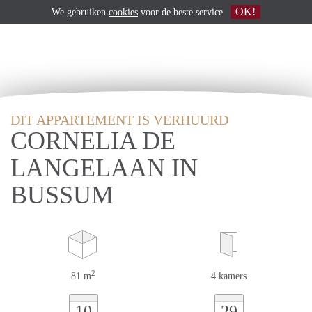
OK!
We gebruiken
cookies
voor de beste service
DIT APPARTEMENT IS VERHUURD
CORNELIA DE
LANGELAAN IN
BUSSUM
2
81 m
4 kamers
10
29