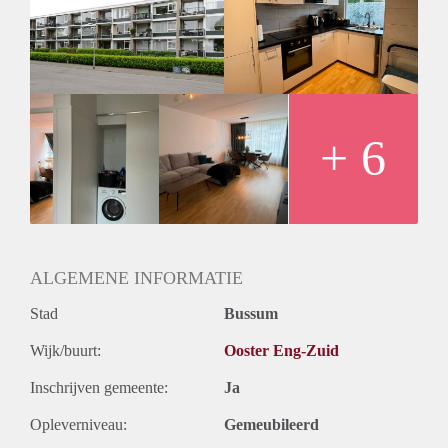
wasmachine/droger.
This very spacious 4-room apartment on the ground floor
with balcony on the north / east is located in an excellent
location in Bussum South, near the Bussummerheide, the
Hertenkamp, ​​a neighborhood center with a large
supermarket, Bussum South station and arterial roads.
The central entrance provides access to the neat complex.
+ 6
Entrance hall with meter cupboard, 3 bedrooms varying in
size, spacious living room with a balcony, spacious bathroom
with shower and connection for washing machine / dryer.
ALGEMENE INFORMATIE
Stad
Bussum
Wijk/buurt:
Ooster Eng-Zuid
Inschrijven gemeente:
Ja
Opleverniveau:
Gemeubileerd