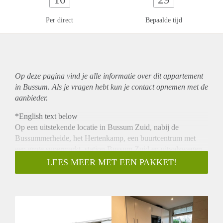
Per direct
Bepaalde tijd
Op deze pagina vind je alle informatie over dit
appartement
in Bussum. Als je vragen hebt kun je contact opnemen met de
aanbieder.
*English text below
Op een uitstekende locatie in Bussum Zuid, nabij de
Bussummerheide, het Hertenkamp, een buurtcentrum met
een grote supermarkt, station Bussum Zuid en uitvalswegen,
ligt dit zeer ruime 4-kamer appartement op de begane grond
LEES MEER MET EEN PAKKET!
met balkon op het noord/oosten.
Via de centrale entree is toegang tot het nette complex.
Entree, hal met meterkast, 3 in grootte variërende
slaapkamers, ruime woonkamer met een balkon, ruime
badkamer met douche en aansluiting voor