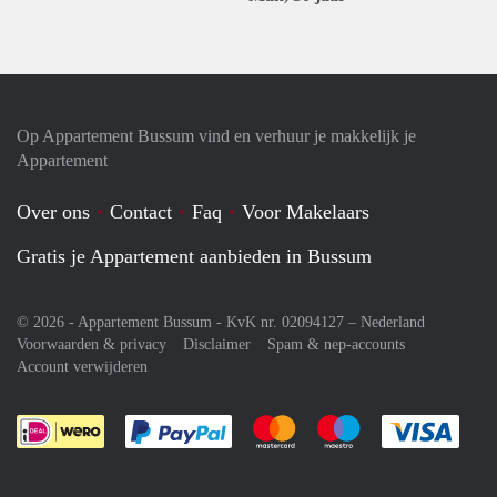
Op Appartement Bussum vind en verhuur je makkelijk je
Appartement
Over ons
Contact
Faq
Voor Makelaars
Gratis je Appartement aanbieden in Bussum
© 2026 - Appartement Bussum - KvK nr. 02094127 –
Nederland
Voorwaarden & privacy
Disclaimer
Spam & nep-accounts
Account verwijderen
Je rekent gemakkelijk af met Paypal
Je rekent gemakkelijk af met M
Je rekent gemakkelij
Je re