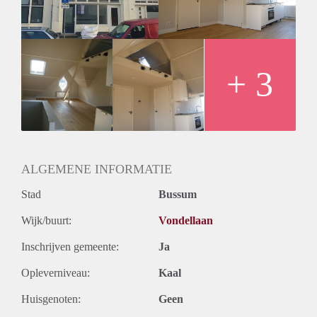
Bijzonderheden:
Beschikbaar per direct.
Bruto inkomen rond de € 3800.
2 maanden borg.
2 maanden opzegtermijn.
+ 3
Minimum huurperiode 12 maanden.
Huisdieren niet toegestaan.
Roken is niet toegestaan.
Huurprijs is exclusief energiekosten.
Verhuur onder voorbehoud gunning eigenaar.
ALGEMENE INFORMATIE
Stad
Bussum
Wijk/buurt:
Vondellaan
Inschrijven gemeente:
Ja
Opleverniveau:
Kaal
Huisgenoten:
Geen