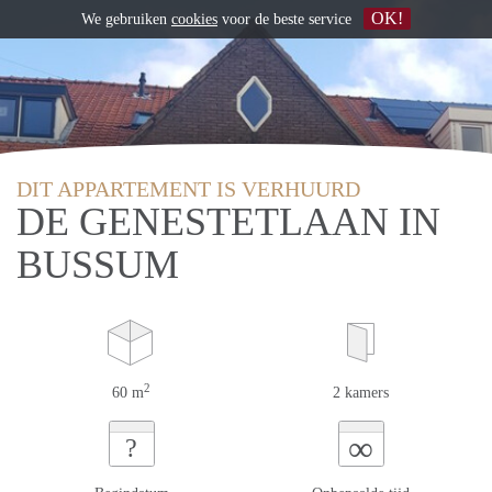
OK!
We gebruiken
cookies
voor de beste service
DIT APPARTEMENT IS VERHUURD
DE GENESTETLAAN IN
BUSSUM
2
60 m
2 kamers
∞
?