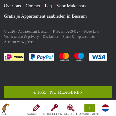
Over ons
Contact
Faq
Voor Makelaars
Gratis je Appartement aanbieden in Bussum
© 2026 - Appartement Bussum - KvK nr. 02094127 –
Nederland
Voorwaarden & privacy
Disclaimer
Spam & nep-accounts
Account verwijderen
Je rekent gemakkelijk af met Paypal
Je rekent gemakkelijk af met M
Je rekent gemakkelij
Je re
€ 1055 | NU REAGEREN
+
AANMELDEN
INLOGGEN
GEZOCHT
APPARTEMENT